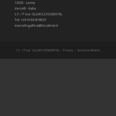
13035 - Lenta
Vercelli - Italia
C.F. / P.Iva: GLLMCL53S02B019L
Tel: +39 0163/818535
marcellogallina@tiscalinet.it
C.F. / P.Iva: GLLMCL53S02B019L
-
Privacy
-
Versione Mobile