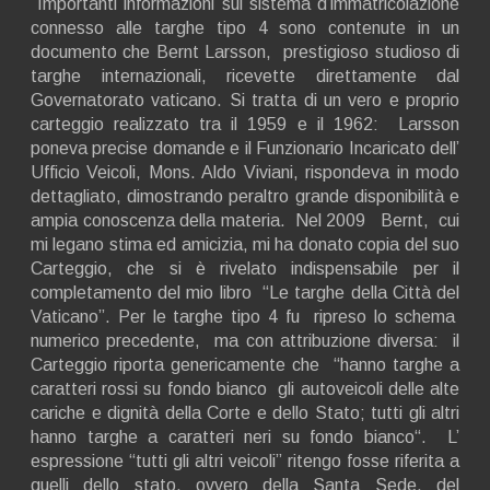
Importanti informazioni sul sistema d’immatricolazione
connesso alle targhe tipo 4 sono contenute in un
documento che Bernt Larsson, prestigioso studioso di
targhe internazionali, ricevette direttamente dal
Governatorato vaticano. Si tratta di un vero e proprio
carteggio realizzato tra il 1959 e il 1962: Larsson
poneva precise domande e il Funzionario Incaricato dell’
Ufficio Veicoli, Mons. Aldo Viviani, rispondeva in modo
dettagliato, dimostrando peraltro grande disponibilità e
ampia conoscenza della materia. Nel 2009 Bernt, cui
mi legano stima ed amicizia, mi ha donato copia del suo
Carteggio, che si è rivelato indispensabile per il
completamento del mio libro “Le targhe della Città del
Vaticano”. Per le targhe tipo 4 fu ripreso lo schema
numerico precedente, ma con attribuzione diversa: il
Carteggio riporta genericamente che “hanno targhe a
caratteri rossi su fondo bianco gli autoveicoli delle alte
cariche e dignità della Corte e dello Stato; tutti gli altri
hanno targhe a caratteri neri su fondo bianco“. L’
espressione “tutti gli altri veicoli” ritengo fosse riferita a
quelli dello stato, ovvero della Santa Sede, del