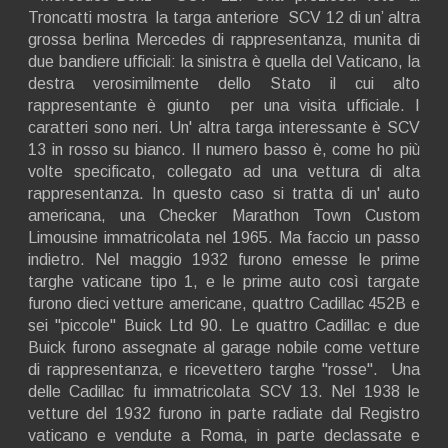
Troncatti mostra la targa anteriore SCV 12 di un’ altra
grossa berlina Mercedes di rappresentanza, munita di
due bandiere ufficiali: la sinistra è quella del Vaticano, la
destra verosimilmente dello Stato il cui alto
rappresentante è giunto per una visita ufficiale. I
caratteri sono neri. Un' altra targa interessante è SCV
13 in rosso su bianco. Il numero basso è, come ho più
volte specificato, collegato ad una vettura di alta
rappresentanza. In questo caso si tratta di un' auto
americana, una Checker Marathon Town Custom
Limousine immatricolata nel 1965. Ma faccio un passo
indietro. Nel maggio 1932 furono emesse le prime
targhe vaticane tipo 1, e le prime auto così targate
furono dieci vetture americane, quattro Cadillac 452B e
sei "piccole" Buick Ltd 90. Le quattro Cadillac e due
Buick furono assegnate al garage nobile come vetture
di rappresentanza, e ricevettero targhe "rosse". Una
delle Cadillac fu immatricolata SCV 13. Nel 1938 le
vetture del 1932 furono in parte radiate dal Registro
vaticano e vendute a Roma, in parte declassate e