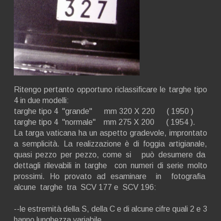
Ritengo pertanto opportuno riclassificare le targhe tipo
4 in due modelli:
targhe tipo 4 "grande" mm 320 X 220 ( 1950 )
targhe tipo 4 "normale" mm 275 X 200 ( 1954 ).
La targa vaticana ha un aspetto gradevole, improntato
a semplicità. La realizzazione è di foggia artigianale,
quasi pezzo per pezzo, come si può desumere da
dettagli rilevabili in targhe con numeri di serie molto
prossimi. Ho provato ad esaminare in fotografia
alcune targhe tra SCV 177 e SCV 196:
--le estremità della S, della C e di alcune cifre quali 2 e 3
hanno lunghezza variabile.