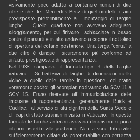
visivamente poco adatto a contenere numeri di due
cifre e che le Mercedes-Benz di quel modello erano
predisposte preferibilmente al montaggio di targhe
lunghe. Quelle quadrate non avevano adeguato
alloggiamento, per cui finivano schiacciate in basso
contro il paraurti e in alto andavano a coprire il nottolino
di apertura del cofano posteriore. Una targa "corta" a
due cifre è dunque sicuramente più conforme ad
un'auto prestigiosa e di rappresentanza.
Nel 1938 comparve il formato tipo 3 delle targhe
vaticane. Si trattava di targhe di dimensioni molto
vicine a quelle delle targhe in questione, ed erano
veramente poche: gli esemplari noti vanno da SCV 11 a
SCV 15. Erano riservate all’ immatricolazione delle
limousine di rappresentanza, generalmente Buick e
Cadillac, al servizio di alti dignitari della Santa Sede e
di capi di stato stranieri in visita in Vaticano. In questo
formato le targhe anteriori avevano dimensioni di poco
inferiori rispetto alle posteriori. Non vi sono fotografie
sufficientemente chiare da poter stabilire con certezza