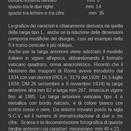
bordino esterno rilevato mm 6
spazio tra le due righe mm 14
spazio tra lettere e tra cifre mm 35
La grafica dei caratteri è chiaramente derivata da quella
della targa tipo 1, anche se la riduzione delle dimensioni
comporta modifiche del disegno, così ad esempio nella
S il tratto centrale è più obliquo.
Anche per la targa anteriore viene adottato il modello
italiano in vigore all'epoca, abbandonando il formato
vaticano quadrato, ormai anacronistico. Ricordo che il
Ministero dei trasporti di Roma aveva introdotto dal
1934 con vari decreti (RDL n. 3179 del 1928; DL 5 luglio
1934; DM 26 settembre e 8 novembre 1934) la targa
anteriore alta mm 62 e lunga mm 267, rimasta in vigore
fino al 1985. La targa anteriore vaticana tipo 4 è
metallica con bordo rialzato, è di colore bianco con
scritte rosse o nere. Da sinistra trovano posto la sigla
S.C.V. ed il numero di immatricolazione di due o tre
cifre. Scarsa è la documentazione fotografica di queste
targhe anteriori i cui caratteri misuravano mm 40 x 23.