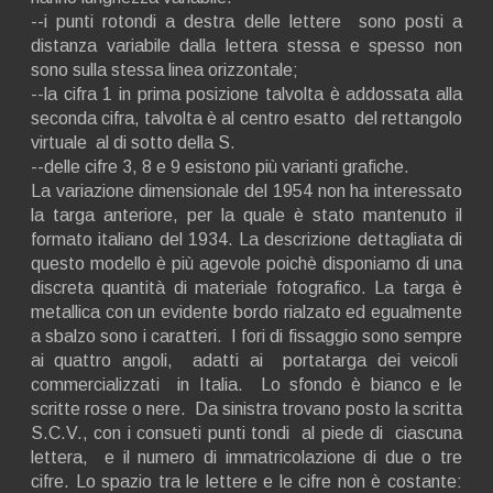
--i punti rotondi a destra delle lettere sono posti a
distanza variabile dalla lettera stessa e spesso non
sono sulla stessa linea orizzontale;
--la cifra 1 in prima posizione talvolta è addossata alla
seconda cifra, talvolta è al centro esatto del rettangolo
virtuale al di sotto della S.
--delle cifre 3, 8 e 9 esistono più varianti grafiche.
La variazione dimensionale del 1954 non ha interessato
la targa anteriore, per la quale è stato mantenuto il
formato italiano del 1934. La descrizione dettagliata di
questo modello è più agevole poichè disponiamo di una
discreta quantità di materiale fotografico. La targa è
metallica con un evidente bordo rialzato ed egualmente
a sbalzo sono i caratteri. I fori di fissaggio sono sempre
ai quattro angoli, adatti ai portatarga dei veicoli
commercializzati in Italia. Lo sfondo è bianco e le
scritte rosse o nere. Da sinistra trovano posto la scritta
S.C.V., con i consueti punti tondi al piede di ciascuna
lettera, e il numero di immatricolazione di due o tre
cifre. Lo spazio tra le lettere e le cifre non è costante: