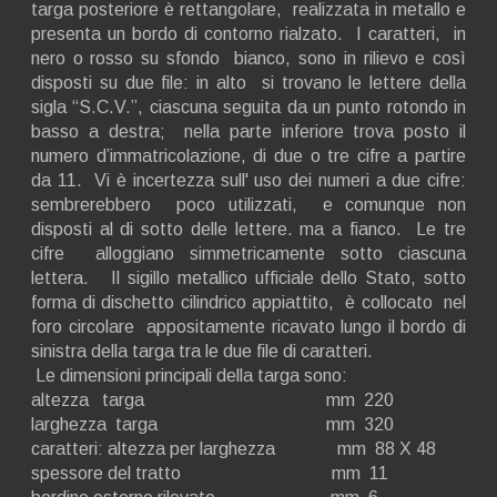
targa posteriore è rettangolare, realizzata in metallo e
presenta un bordo di contorno rialzato. I caratteri, in
nero o rosso su sfondo bianco, sono in rilievo e così
disposti su due file: in alto si trovano le lettere della
sigla “S.C.V.”, ciascuna seguita da un punto rotondo in
basso a destra; nella parte inferiore trova posto il
numero d’immatricolazione, di due o tre cifre a partire
da 11. Vi è incertezza sull' uso dei numeri a due cifre:
sembrerebbero poco utilizzati, e comunque non
disposti al di sotto delle lettere. ma a fianco. Le tre
cifre alloggiano simmetricamente sotto ciascuna
lettera. Il sigillo metallico ufficiale dello Stato, sotto
forma di dischetto cilindrico appiattito, è collocato nel
foro circolare appositamente ricavato lungo il bordo di
sinistra della targa tra le due file di caratteri.
Le dimensioni principali della targa sono:
altezza targa mm 220
larghezza targa mm 320
caratteri: altezza per larghezza mm 88 X 48
spessore del tratto mm 11