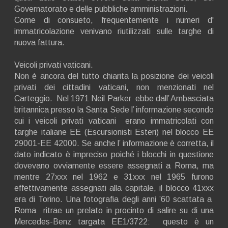
Governatorato e delle pubbliche amministrazioni.
Come di consueto, frequentemente i numeri d'
immatricolazione venivano riutilizzati sulle targhe di
nuova fattura.
Veicoli privati vaticani.
Non è ancora del tutto chiarita la posizione dei veicoli
privati dei cittadini vaticani, non menzionati nel
Carteggio. Nel 1971 Neil Parker ebbe dall’ Ambasciata
britannica presso la Santa Sede l’ informazione secondo
cui i veicoli privati vaticani erano immatricolati con
targhe italiane EE (Escursionisti Esteri) nel blocco EE
29001-EE 42000. Se anche l’ informazione è corretta, il
dato indicato è impreciso poiché i blocchi in questione
dovevano ovviamente essere assegnati a Roma, ma
mentre 27xxx nel 1962 e 31xxx nel 1965 furono
effettivamente assegnati alla capitale, il blocco 41xxx
era di Torino. Una fotografia degli anni ’60 scattata a
Roma ritrae un prelato in procinto di salire su di una
Mercedes-Benz targata EE1/3722: questo è un