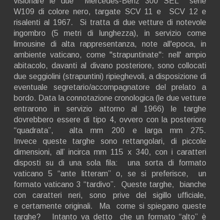
visionare le due Mercedes-Benz 300 SEL serie
W109 di colore nero, targate SCV 11 e SCV 12 e
risalenti al 1967. Si tratta di due vetture di notevole
ingombro (5 metri di lunghezza), in servizio come
limousine di alta rappresentanza, note all'epoca, in
ambiente vaticano, come "strapuntinate": nell' ampio
abitacolo, davanti al divano posteriore, sono collocati
due seggiolini (strapuntini) ripieghevoli, a disposizione di
eventuale segretario/accompagnatore del prelato a
bordo. Data la connotazione cronologica (le due vetture
entrarono in servizio attorno al 1966) le targhe
dovrebbero essere di tipo 4, ovvero con la posteriore
“quadrata”, alta mm 200 e larga mm 275.
Invece queste targhe sono rettangolari, di piccole
dimensioni, all’ incirca mm 115 x 340, con i caratteri
disposti su di una sola fila: una sorta di formato
vaticano 5 “ante litteram” o, se si preferisce, un
formato vaticano 3 “tardivo”. Queste targhe, bianche
con caratteri neri, sono prive del sigillo ufficiale,
e certamente originali. Ma come si spiegano queste
targhe? Intanto va detto che un formato “alto” è