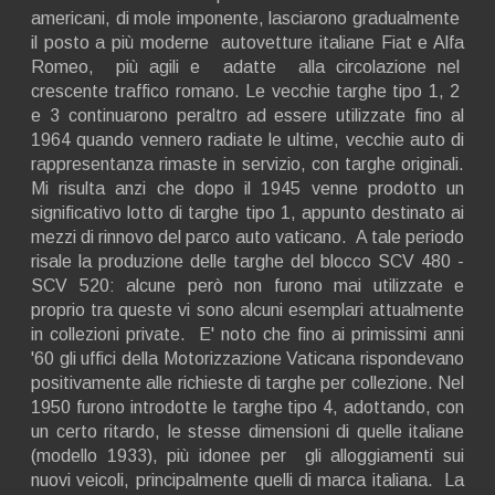
americani, di mole imponente, lasciarono gradualmente
il posto a più moderne autovetture italiane Fiat e Alfa
Romeo, più agili e adatte alla circolazione nel
crescente traffico romano. Le vecchie targhe tipo 1, 2
e 3 continuarono peraltro ad essere utilizzate fino al
1964 quando vennero radiate le ultime, vecchie auto di
rappresentanza rimaste in servizio, con targhe originali.
Mi risulta anzi che dopo il 1945 venne prodotto un
significativo lotto di targhe tipo 1, appunto destinato ai
mezzi di rinnovo del parco auto vaticano. A tale periodo
risale la produzione delle targhe del blocco SCV 480 -
SCV 520: alcune però non furono mai utilizzate e
proprio tra queste vi sono alcuni esemplari attualmente
in collezioni private. E' noto che fino ai primissimi anni
'60 gli uffici della Motorizzazione Vaticana rispondevano
positivamente alle richieste di targhe per collezione. Nel
1950 furono introdotte le targhe tipo 4, adottando, con
un certo ritardo, le stesse dimensioni di quelle italiane
(modello 1933), più idonee per gli alloggiamenti sui
nuovi veicoli, principalmente quelli di marca italiana. La