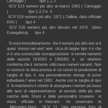
Carteggio ) tipo 1,2,3
SCV 523 numero più alto al marzo 1962 ( Carteggio
) tipo 1,2,3 e 4
SCV 524 numero più alto 1971 ( Gallina, dato ufficiale
RAV ) tipo 4
SCV 526 numero più alto rilevato nel 1975 (dato
Evangelista) tipo 4
Si nota immediatamente che il numero più alto non si è
quasi mosso nei vent’ anni circa di targhe tipo 4 e che
vi è una sostanziale sovrapposizione in termini numerici
delle epoche 1930/63 e 1950/82: è un’ ulteriore
conferma che il sistema utilizzava i numeri vacanti. Non
si conosce la data precisa in cui cessò la produzione di
targhe di tipo 4, ma personalmente ritengo di poter
individuare l' anno nel 1982. Anche con le targhe di tipo
4 fu mantenuto il criterio di assegnare i numeri più bassi
alle auto di rappresentanza al servizio delle più alte
cariche dello Stato e delle personalità straniere in
visita ufficiale in Vaticano: ho osservato la
Mercedes-Benz SCV 11. Una preziosa foto di