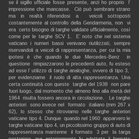
se il sigillo ufficiale fosse presente, anzi ho proprio l’
impressione che mancasse. Ciò può sembrare strano
ma in realtà riferendosi a veicoli sottoposti
costantemente al controllo della Gendarmeria, non vi
era certo bisogno di targhe validate ufficialmente, così
come per le targhe SCV 1. E’ noto che nel sistema
vaticano i numeri bassi venivano riutilizzati, sempre
riservandoli a veicoli di rappresentanza, per cui la mia
ipotesi è che quando le due Mercedes-Benz in
questione rimpiazzarono le precedenti auto, fu esteso
ad esse l’ utilizzo di targhe analoghe, ovvero di tipo 3,
per evidenziarne il ruolo di alta rappresentanza. Una
certa continuità con queste targhe del 1938 non pare
fuori luogo, dal momento che almeno fino alla metà del
1964 risulta fossero ancora in circolazione. Le targhe
anteriori sono invece nel formato italiano (mm 267 x
62), lo stesso che ritroviamo nelle targhe anteriori
vaticane tipo 4. Dunque quando nel 1960 apparvero le
targhe vaticane tipo 4, un piccolissimo gruppo di auto di
rappresentanza mantenne il formato 3 per la targa
posteriore, ma anteriormente fu adottato il formato