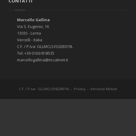
CONTATTI
Marcello Gallina
Via S. Eugenio, 16
13035 - Lenta
Vercelli - Italia
C.F. / P.Iva: GLLMCL53S02B019L
Tel: +39 0163/818535
marcellogallina@tiscalinet.it
C.F. / P.Iva: GLLMCL53S02B019L
-
Privacy
-
Versione Mobile